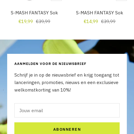
weergave
weerga
S-MASH FANTASY Sok
S-MASH FANTASY Sok
Verkoopprijs
Normale
Verkoopprijs
Normale
€19,99
€39,99
€14,99
€39,99
prijs
prijs
AANMELDEN VOOR DE NIEUWSBRIEF
Schrijf je in op de nieuwsbrief en krijg toegang tot
lanceringen, promoties, nieuws en een exclusieve
welkomstkorting van 10%!
Jouw email
ABONNEREN