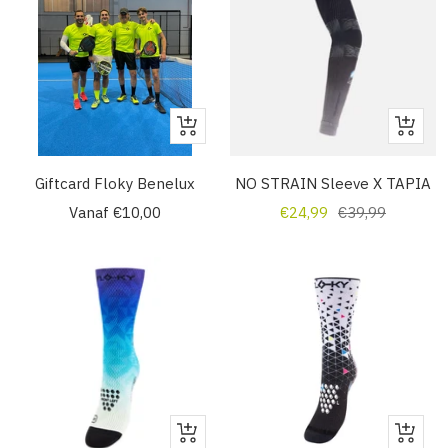
Snelle
Snelle
weergave
weerga
Giftcard Floky Benelux
NO STRAIN Sleeve X TAPIA
Verkoopprijs
Verkoopprijs
Normale
Vanaf €10,00
€24,99
€39,99
prijs
Snelle
Snelle