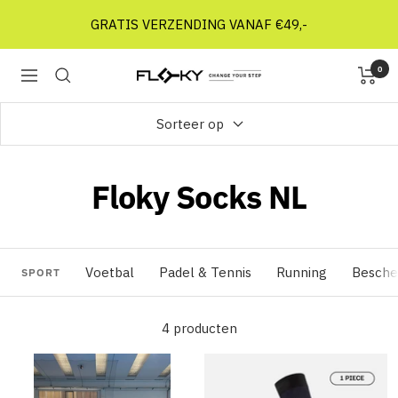
Doorgaan
GRATIS VERZENDING VANAF €49,-
naar
artikel
0
Floky
Navigatie
Socks
NL
Sorteer op
Floky Socks NL
Voetbal
Padel & Tennis
Running
Besche
SPORT
4 producten