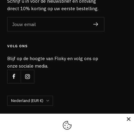
Schrijf u in voor de nieuwsbrief en ontvang
direct 10% korting op uw eerste bestelling.
Jouw email
VOLG ONS
Blijf op de hoogte van Floky en volg ons op
onze sociale media.
Land/regio
Nederland (EUR €)
Floky Socks NL
Mogelijk gemaakt door FlokyBenelux